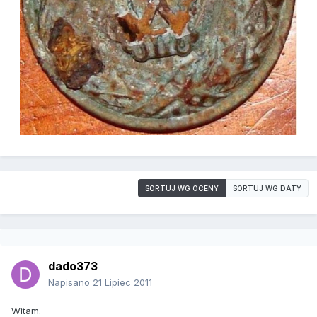
SORTUJ WG OCENY
SORTUJ WG DATY
dado373
Napisano
21 Lipiec 2011
Witam.