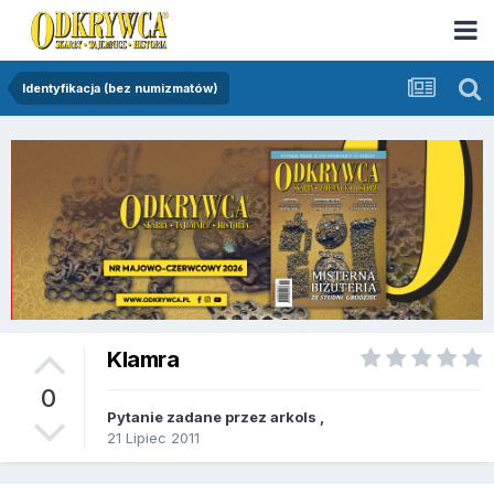
Identyfikacja (bez numizmatów)
Klamra
0
Pytanie zadane przez
arkols
,
21 Lipiec 2011