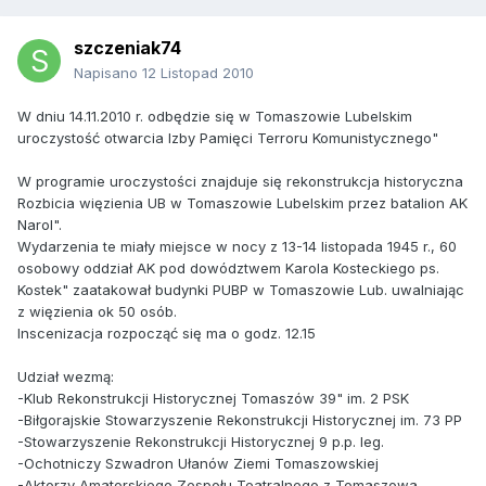
szczeniak74
Napisano
12 Listopad 2010
W dniu 14.11.2010 r. odbędzie się w Tomaszowie Lubelskim
uroczystość otwarcia Izby Pamięci Terroru Komunistycznego"
W programie uroczystości znajduje się rekonstrukcja historyczna
Rozbicia więzienia UB w Tomaszowie Lubelskim przez batalion AK
Narol".
Wydarzenia te miały miejsce w nocy z 13-14 listopada 1945 r., 60
osobowy oddział AK pod dowództwem Karola Kosteckiego ps.
Kostek" zaatakował budynki PUBP w Tomaszowie Lub. uwalniając
z więzienia ok 50 osób.
Inscenizacja rozpocząć się ma o godz. 12.15
Udział wezmą:
-Klub Rekonstrukcji Historycznej Tomaszów 39" im. 2 PSK
-Biłgorajskie Stowarzyszenie Rekonstrukcji Historycznej im. 73 PP
-Stowarzyszenie Rekonstrukcji Historycznej 9 p.p. leg.
-Ochotniczy Szwadron Ułanów Ziemi Tomaszowskiej
-Aktorzy Amatorskiego Zespołu Teatralnego z Tomaszowa