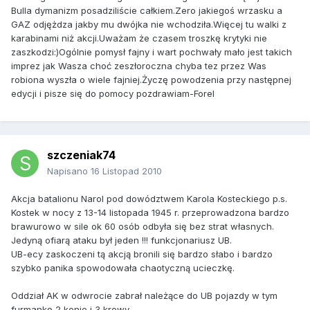
Bulla dymanizm posadziliście całkiem.Zero jakiegoś wrzasku a
GAZ odjężdza jakby mu dwójka nie wchodziła.Więcej tu walki z
karabinami niż akcji.Uważam że czasem troszkę krytyki nie
zaszkodzi:)Ogólnie pomysł fajny i wart pochwały mało jest takich
imprez jak Wasza choć zeszłoroczna chyba tez przez Was
robiona wyszła o wiele fajniej.Życzę powodzenia przy następnej
edycji i pisze się do pomocy pozdrawiam-Forel
szczeniak74
Napisano
16 Listopad 2010
Akcja batalionu Narol pod dowództwem Karola Kosteckiego p.s.
Kostek w nocy z 13-14 listopada 1945 r. przeprowadzona bardzo
brawurowo w sile ok 60 osób odbyła się bez strat własnych.
Jedyną ofiarą ataku był jeden !!! funkcjonariusz UB.
UB-ecy zaskoczeni tą akcją bronili się bardzo słabo i bardzo
szybko panika spowodowała chaotyczną ucieczkę.
Oddział AK w odwrocie zabrał należące do UB pojazdy w tym
furmankę 2 konie i 3 krowy.