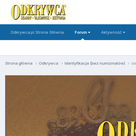
Odkrywca.pl Strona Główna
Forum
Aktywność
Strona główna
Odkrywca
Identyfikacja (bez numizmatów)
si