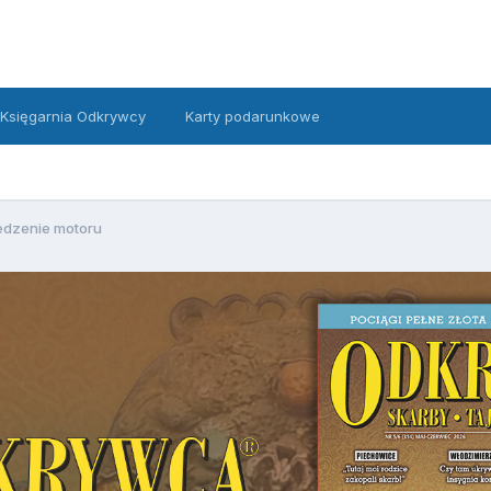
Księgarnia Odkrywcy
Karty podarunkowe
edzenie motoru