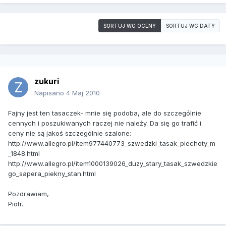
SORTUJ WG OCENY
SORTUJ WG DATY
zukuri
Napisano
4 Maj 2010
Fajny jest ten tasaczek- mnie się podoba, ale do szczególnie
cennych i poszukiwanych raczej nie należy. Da się go trafić i
ceny nie są jakoś szczególnie szalone:
http://www.allegro.pl/item977440773_szwedzki_tasak_piechoty_m
_1848.html
http://www.allegro.pl/item1000139026_duzy_stary_tasak_szwedzkie
go_sapera_piekny_stan.html
Pozdrawiam,
Piotr.