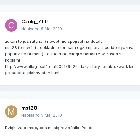
Czołg_7TP
Napisano
5 Maj 2010
zukuri to już rutyna :) nawet nie spojrzał na detale.
mst28 ten twój to dokładnie ten sam egzemplarz albo identyczny,
popatrz na numer :) , a facet na allegro handluje w zasadzie
kopiami
http://www.allegro.pl/item1000139026_duzy_stary_tasak_szwedzkie
go_sapera_piekny_stan.html
mst28
Napisano
5 Maj 2010
Dzięki za pomoc, coś mi się rozjaśniło. Pozdr.