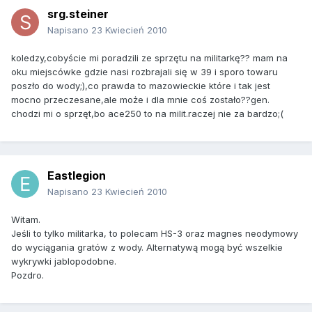
srg.steiner
Napisano
23 Kwiecień 2010
koledzy,cobyście mi poradzili ze sprzętu na militarkę?? mam na
oku miejscówke gdzie nasi rozbrajali się w 39 i sporo towaru
poszło do wody;),co prawda to mazowieckie które i tak jest
mocno przeczesane,ale może i dla mnie coś zostało??gen.
chodzi mi o sprzęt,bo ace250 to na milit.raczej nie za bardzo;(
Eastlegion
Napisano
23 Kwiecień 2010
Witam.
Jeśli to tylko militarka, to polecam HS-3 oraz magnes neodymowy
do wyciągania gratów z wody. Alternatywą mogą być wszelkie
wykrywki jablopodobne.
Pozdro.