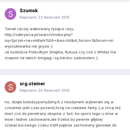
Szumsk
Napisano
23 Kwiecień 2010
Temat raczej walkowany tysiące razy...
http://odkrywca.pl/search/index.php?
sq=Sprzet+na+militark%EA+&ws=txt&id_forum=1&forum=on
wyszukiwarka nie gryzie ;)
Ja osobiście Poleciłbym Smętka, Rutusa czy coś z Whites'ów
znajomi na takich śmigają i są bardzo zadowoleni ;)
srg.steiner
Napisano
24 Kwiecień 2010
no, dzięki koledzy.pomyślimy.A z neodymem wybieram się w
czwartek jeśli czas pozwoli,liczę na ciekawe fanty :),a chcę też
mieć coś do penetracji okopów z 1wś. bo sporo tego u mnie w
lesie i ładnie zachowane,ale trzeba by pewnie głębiej
szukać.kol.swego czasu trafił pięknie zachowany gwizdek do