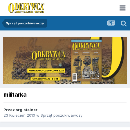
Sprzęt poszukiwawczy
militarka
Przez
srg.steiner
23 Kwiecień 2010
w
Sprzęt poszukiwawczy