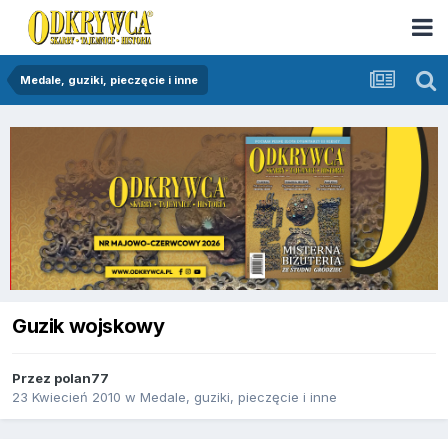
Medale, guziki, pieczęcie i inne
Guzik wojskowy
Przez
polan77
23 Kwiecień 2010
w
Medale, guziki, pieczęcie i inne