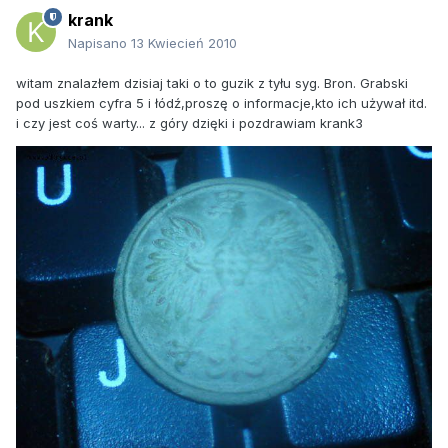
krank
Napisano
13 Kwiecień 2010
witam znalazłem dzisiaj taki o to guzik z tyłu syg. Bron. Grabski
pod uszkiem cyfra 5 i łódź,proszę o informacje,kto ich używał itd.
i czy jest coś warty... z góry dzięki i pozdrawiam krank3