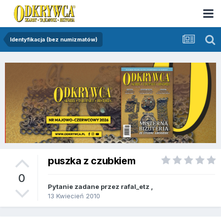
Identyfikacja (bez numizmatów)
puszka z czubkiem
0
Pytanie zadane przez
rafal_etz
,
13 Kwiecień 2010