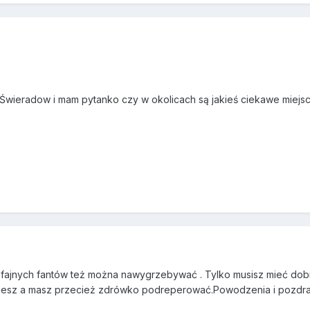
Świeradow i mam pytanko czy w okolicach są jakieś ciekawe miejsc
ajefajnych fantów też można nawygrzebywać . Tylko musisz mieć dobr
niesz a masz przecież zdrówko podreperować.Powodzenia i pozdra