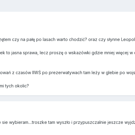
ętem czy na pałę po lasach warto chodzić? oraz czy słynne Leopold
ek to jasna sprawa, lecz proszę o wskazówki gdzie mniej więcej w 
kowań z czasów IIWŚ po prezerwatywach tam leży w glebie po woj
mi tych okolic?
e sie wybieram....troszke tam wyszło i przypuszczalnie jeszcze wyjdz