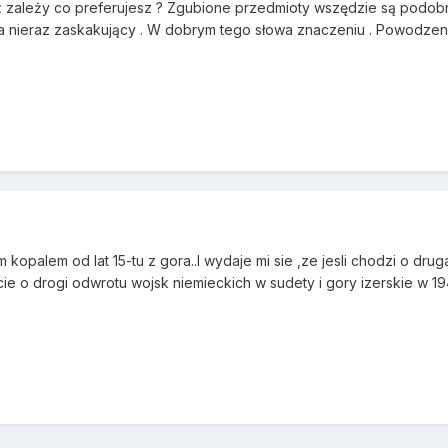
ż zależy co preferujesz ? Zgubione przedmioty wszędzie są podobne 
ywa nieraz zaskakujący . W dobrym tego słowa znaczeniu . Powodzenia
kopalem od lat 15-tu z gora..I wydaje mi sie ,ze jesli chodzi o d
 o drogi odwrotu wojsk niemieckich w sudety i gory izerskie w 1945