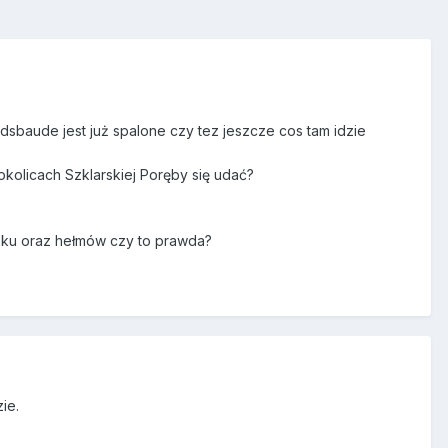
sbaude jest już spalone czy tez jeszcze cos tam idzie
okolicach Szklarskiej Poręby się udać?
sku oraz hełmów czy to prawda?
ie.