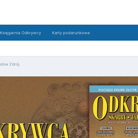
Księgarnia Odkrywcy
Karty podarunkowe
dów Zdrój