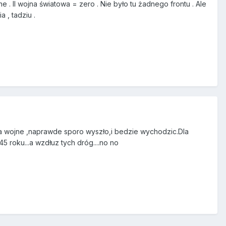
. II wojna światowa = zero . Nie było tu żadnego frontu . Ale
 , tadziu .
ruga wojne ,naprawde sporo wyszło,i bedzie wychodzic.Dla
 roku...a wzdłuz tych dróg....no no