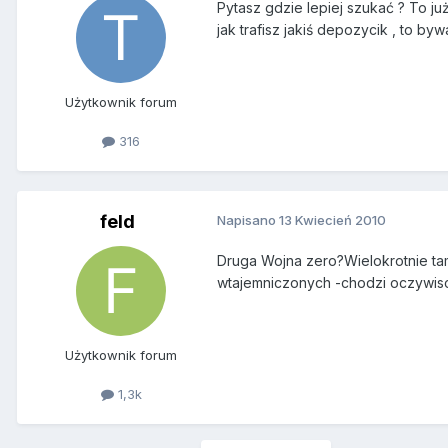
Pytasz gdzie lepiej szukać ? To ju
jak trafisz jakiś depozycik , to b
Użytkownik forum
316
feld
Napisano
13 Kwiecień 2010
Druga Wojna zero?Wielokrotnie tam 
wtajemniczonych -chodzi oczywiscie
Użytkownik forum
1,3k