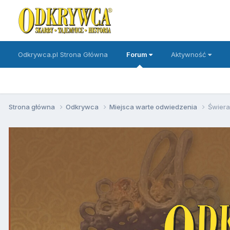
Odkrywca.pl Strona Główna
Forum
Aktywność
Strona główna
Odkrywca
Miejsca warte odwiedzenia
Świera