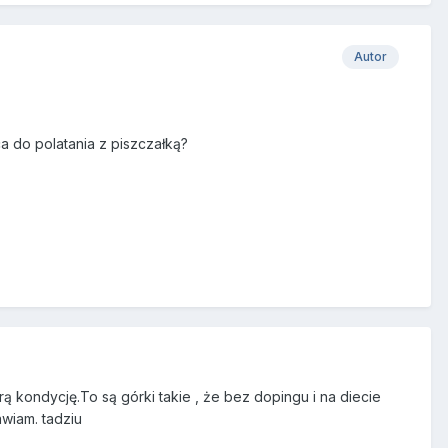
Autor
a do polatania z piszczałką?
ą kondycję.To są górki takie , że bez dopingu i na diecie
wiam. tadziu