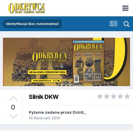
Identyfikacja (bez numizmatów)
Silnik DKW
0
Pytanie zadane przez
DiziQ
,
10 Kwiecień 2010