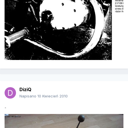
DiziQ
Napisano
10 Kwiecień 2010
-