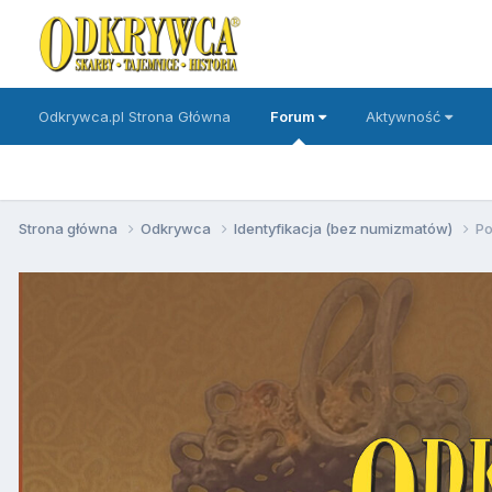
Odkrywca.pl Strona Główna
Forum
Aktywność
Strona główna
Odkrywca
Identyfikacja (bez numizmatów)
Po