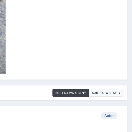
SORTUJ WG OCENY
SORTUJ WG DATY
Autor