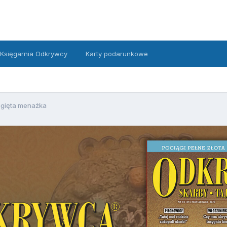
Księgarnia Odkrywcy
Karty podarunkowe
gięta menażka