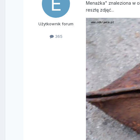
Menażka" znaleziona w oko
resztę zdjęć...
Użytkownik forum
365