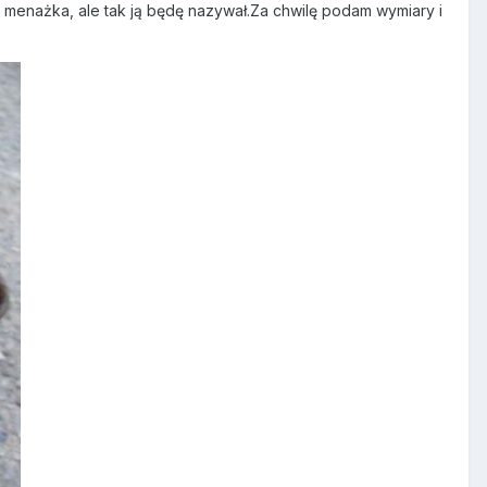
to menażka, ale tak ją będę nazywał.Za chwilę podam wymiary i