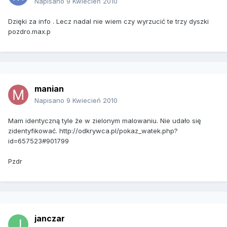
Napisano
9 Kwiecień 2010
Dzięki za info . Lecz nadal nie wiem czy wyrzucić te trzy dyszki
pozdro.max.p
manian
Napisano
9 Kwiecień 2010
Mam identyczną tyle że w zielonym malowaniu. Nie udało się
zidentyfikować. http://odkrywca.pl/pokaz_watek.php?
id=657523#901799
Pzdr
janczar