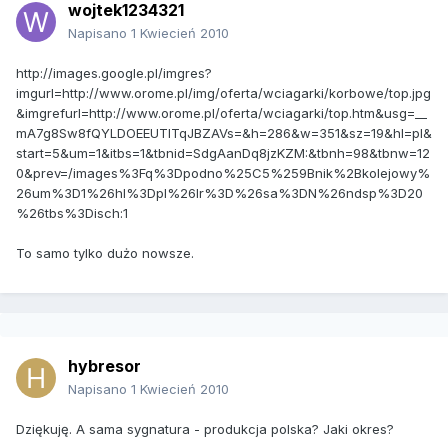
wojtek1234321
Napisano
1 Kwiecień 2010
http://images.google.pl/imgres?
imgurl=http://www.orome.pl/img/oferta/wciagarki/korbowe/top.jpg
&imgrefurl=http://www.orome.pl/oferta/wciagarki/top.htm&usg=__
mA7g8Sw8fQYLDOEEUTITqJBZAVs=&h=286&w=351&sz=19&hl=pl&
start=5&um=1&itbs=1&tbnid=SdgAanDq8jzKZM:&tbnh=98&tbnw=12
0&prev=/images%3Fq%3Dpodno%25C5%259Bnik%2Bkolejowy%
26um%3D1%26hl%3Dpl%26lr%3D%26sa%3DN%26ndsp%3D20
%26tbs%3Disch:1
To samo tylko dużo nowsze.
hybresor
Napisano
1 Kwiecień 2010
Dziękuję. A sama sygnatura - produkcja polska? Jaki okres?