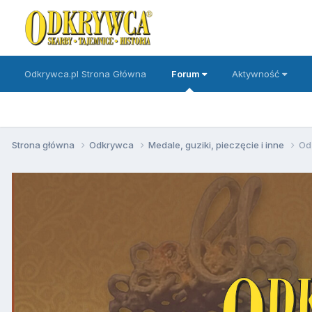
Odkrywca.pl Strona Główna
Forum
Aktywność
Strona główna
Odkrywca
Medale, guziki, pieczęcie i inne
Od