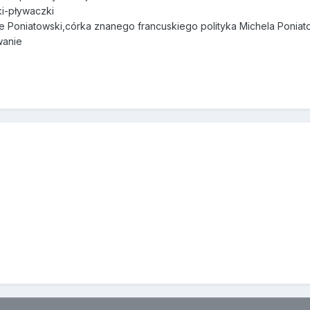
ki-pływaczki
elle Poniatowski,córka znanego francuskiego polityka Michela Ponia
wanie