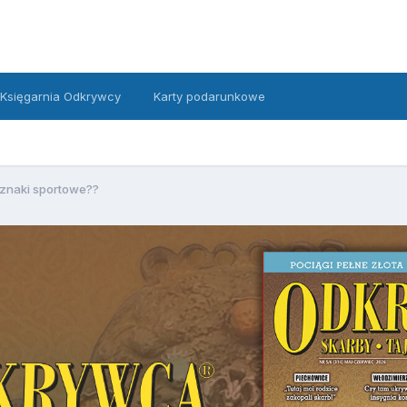
Księgarnia Odkrywcy
Karty podarunkowe
znaki sportowe??