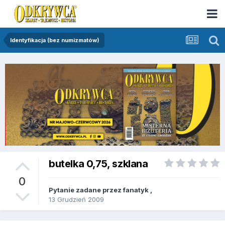
Identyfikacja (bez numizmatów)
butelka 0,75, szklana
0
Pytanie zadane przez
fanatyk
,
13 Grudzień 2009