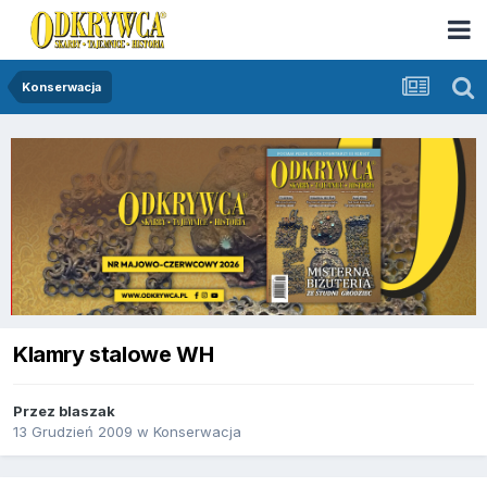
Konserwacja
Klamry stalowe WH
Przez
blaszak
13 Grudzień 2009
w
Konserwacja