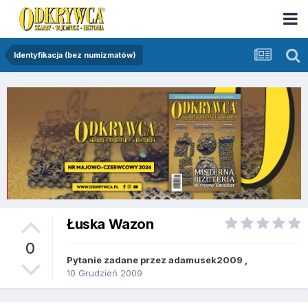
Identyfikacja (bez numizmatów)
Łuska Wazon
0
Pytanie zadane przez
adamusek2009
,
10 Grudzień 2009