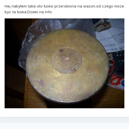
Hej nabyłem taka oto łuske przerobiona na wazon.od czego moze
byc ta łuska.Dzieki na info