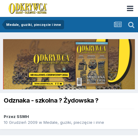
Medale, guziki, pieczęcie i inne
Odznaka - szkolna ? Żydowska ?
Przez
SSMH
10 Grudzień 2009
w
Medale, guziki, pieczęcie i inne