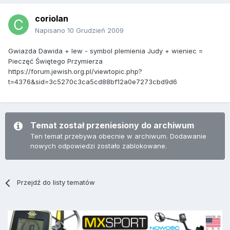
coriolan
Napisano
10 Grudzień 2009
Gwiazda Dawida + lew - symbol plemienia Judy + wieniec =
Pieczęć Świętego Przymierza
https://forum.jewish.org.pl/viewtopic.php?
t=4376&sid=3c5270c3ca5cd88bf12a0e7273cbd9d6
Temat został przeniesiony do archiwum
Ten temat przebywa obecnie w archiwum. Dodawanie
nowych odpowiedzi zostało zablokowane.
Przejdź do listy tematów