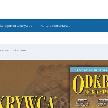
Księgarnia Odkrywcy
Karty podarunkowe
zedmiot z kablem