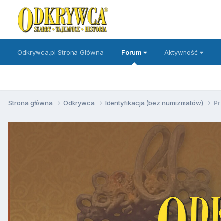
Odkrywca.pl Strona Główna
Forum
Aktywność
Strona główna
Odkrywca
Identyfikacja (bez numizmatów)
Pr