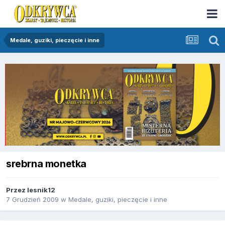
Medale, guziki, pieczęcie i inne
srebrna monetka
Przez
lesnik12
7 Grudzień 2009
w
Medale, guziki, pieczęcie i inne