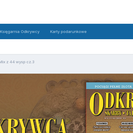
Księgarnia Odkrywcy
Karty podarunkowe
Mix z 44 wysp cz.3