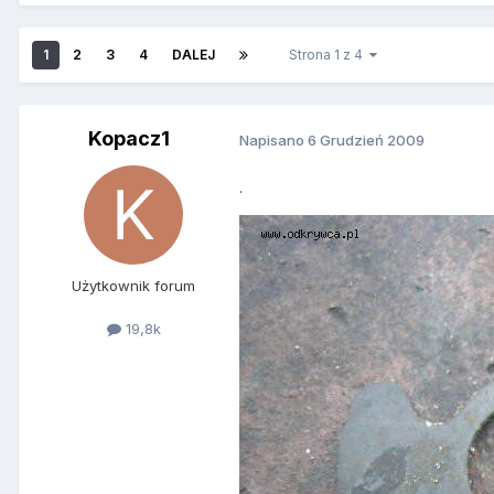
1
2
3
4
DALEJ
Strona 1 z 4
Kopacz1
Napisano
6 Grudzień 2009
.
Użytkownik forum
19,8k