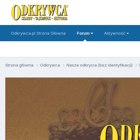
Odkrywca.pl Strona Główna
Forum
Aktywność
Strona główna
Odkrywca
Nasze odkrycia (bez identyfikacji)