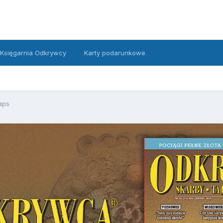
Księgarnia Odkrywcy
Karty podarunkowe
aps