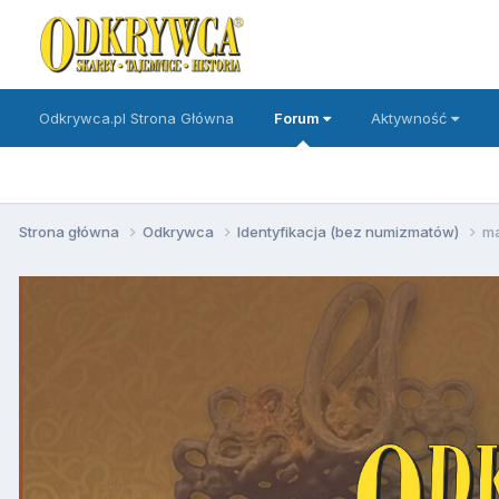
Odkrywca.pl Strona Główna
Forum
Aktywność
Strona główna
Odkrywca
Identyfikacja (bez numizmatów)
m