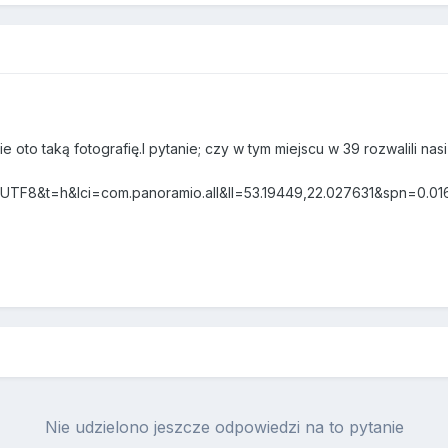
 oto taką fotografię.I pytanie; czy w tym miejscu w 39 rozwalili nasi
e=UTF8&t=h&lci=com.panoramio.all&ll=53.19449,22.027631&spn=0.0
Nie udzielono jeszcze odpowiedzi na to pytanie