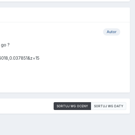
Autor
 go ?
16018,0.037851&z=15
SORTUJ WG OCENY
SORTUJ WG DATY