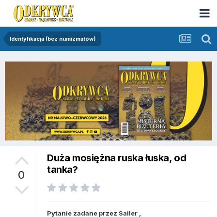
Identyfikacja (bez numizmatów)
Duża mosiężna ruska łuska, od
tanka?
0
Pytanie zadane przez
Sailer
,