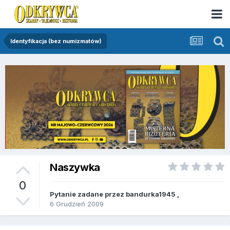
Identyfikacja (bez numizmatów)
Naszywka
0
Pytanie zadane przez
bandurka1945
,
6 Grudzień 2009