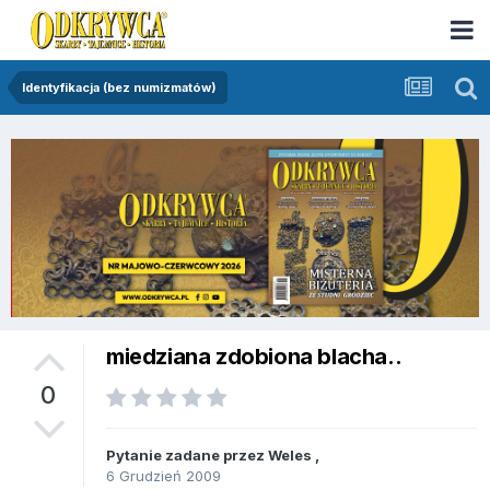
Identyfikacja (bez numizmatów)
miedziana zdobiona blacha..
0
Pytanie zadane przez
Weles
,
6 Grudzień 2009