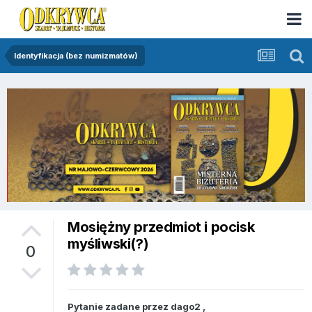
Identyfikacja (bez numizmatów)
Mosiężny przedmiot i pocisk
myśliwski(?)
0
Pytanie zadane przez
dago2
,