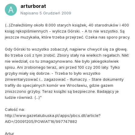
arturborat
Napisano
5 Grudzień 2009
(...)Znaleźliśmy około 8.000 starych książek, 40 starodruków i 400
ksiąg rękopiśmiennych - wylicza Górski. - A to nie wszystko. Są
jeszcze muzykalia, które trzeba przejrzeć. Czeka nas sporo pracy.
Gdy Górski to wszystko zobaczył, najpierw chwycił się za głowę.
Bo trzeba coś z tym zrobić. Zbiory stały na wielkich regałach. Nikt
nie wiedział, co tu zmagazynowano. Nie było jakiegokolwiek
spisu. Ani zrobionego teraz, ani przed 100 czy 200 laty. Tylko
grzyby miały się dobrze. - Trzeba to było wszystko
zinwentaryzować i... zagazować - tłumaczy. - Stare dokumenty
trafiły do specjalnych komór we Wrocławiu, gdzie gazem
zniszczono grzyby. Teraz książki są bezpieczne. Badający je
ludzie również. (...)"
Całość na:
http://www.gazetalubuska.pl/apps/pbcs.dll/article?
AID=/20091205/POWIAT16/997747882
Artur