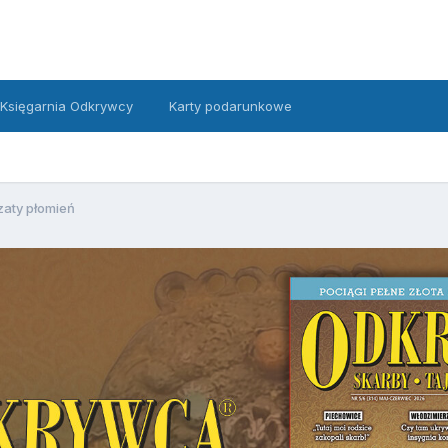
Księgarnia Odkrywcy
Karty podarunkowe
zaty płomień