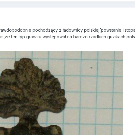
prawdopodobnie pochodzący z ładownicy polskiej[powstanie listopa
iem,że ten typ granatu występował na bardzo rzadkich guzikach pols