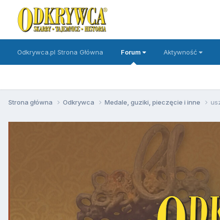
Odkrywca.pl Strona Główna
Forum
Aktywność
Strona główna
Odkrywca
Medale, guziki, pieczęcie i inne
us