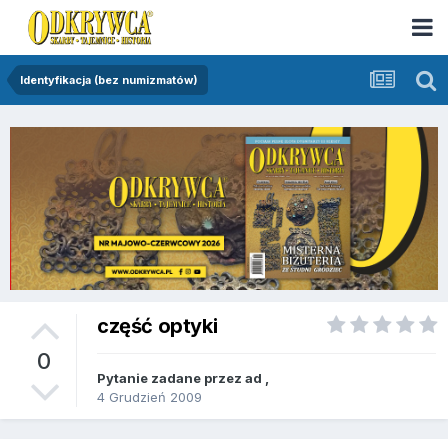
Identyfikacja (bez numizmatów)
część optyki
0
Pytanie zadane przez
ad
,
4 Grudzień 2009