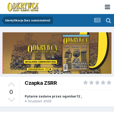
Identyfikacja (bez numizmatów)
Czapka ZSRR
0
Pytanie zadane przez
ogonbar12
,
4 Grudzień 2009