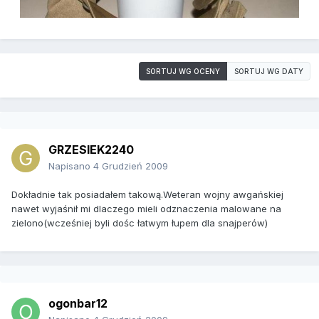
SORTUJ WG OCENY
SORTUJ WG DATY
GRZESIEK2240
Napisano
4 Grudzień 2009
Dokładnie tak posiadałem takową.Weteran wojny awgańskiej
nawet wyjaśnił mi dlaczego mieli odznaczenia malowane na
zielono(wcześniej byli dośc łatwym łupem dla snajperów)
ogonbar12