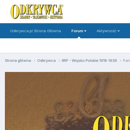
Odkrywca.pl Strona Główna
Forum
Aktywność
Strona główna
Odkrywca
IIRP - Wojsko Polskie 1918-1939
Pan