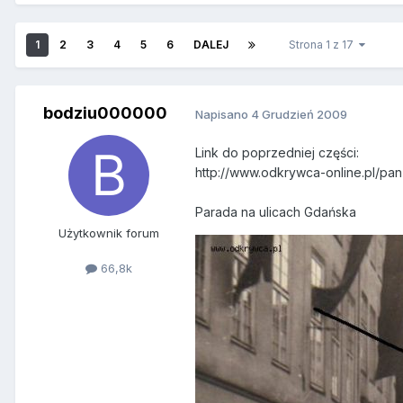
1
2
3
4
5
6
DALEJ
Strona 1 z 17
bodziu000000
Napisano
4 Grudzień 2009
Link do poprzedniej części:
http://www.odkrywca-online.pl/p
Parada na ulicach Gdańska
Użytkownik forum
66,8k