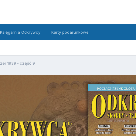
Księgarnia Odkrywcy
Karty podarunkowe
zer 1939 - część 9