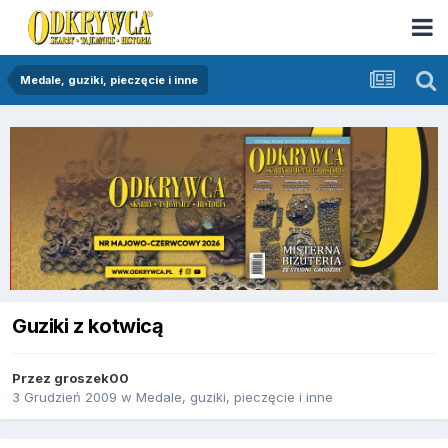
Medale, guziki, pieczęcie i inne
Guziki z kotwicą
Przez
groszek00
3 Grudzień 2009
w
Medale, guziki, pieczęcie i inne