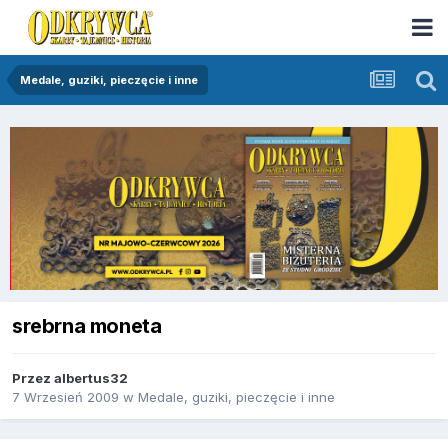
Medale, guziki, pieczęcie i inne
srebrna moneta
Przez
albertus32
7 Wrzesień 2009
w
Medale, guziki, pieczęcie i inne