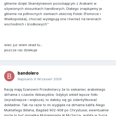
głównie dzięki Skandynawom pozostającym z Arabami w
ożywionych stosunkach handlowych. Dlatego znajdujemy je
głównie na północnych ziemiach obecnej Polski (Pomorze i
Wielkopolska), chociaż występują one również na terenach
wschodnich i środkowych''
wiec juz wiem skad tu...
jeszcze raz dziekuje
bandolero
Napisano
9 Wrzesień 2009
Rację mają Szanowni Przedmówcy że to siekaniec arabskiego
dirhama z czasów Abbasydów. Gdybyś wkleił lepsze fotki
(wyraźniejsze i większe), to dałoby się go zidentyfikować
dokładnie. Tak na razie to mi wygląda na dirhama kalifa Alego
Muktafiego Billaha, Bagdad 902-908 po Chrystusie; ewentualnie
może to być monetka Muhammada Al Mu'tazza, wybita w Surra