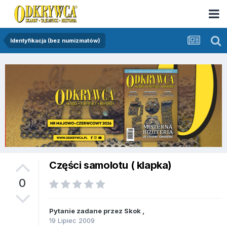
Identyfikacja (bez numizmatów)
Części samolotu ( klapka)
0
Pytanie zadane przez
Skok
,
19 Lipiec 2009