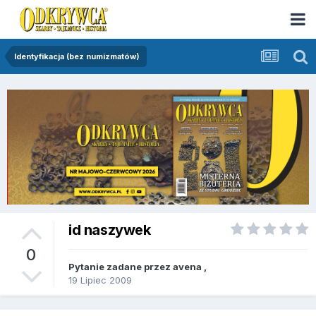
Identyfikacja (bez numizmatów)
id naszywek
0
Pytanie zadane przez
avena
,
19 Lipiec 2009