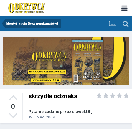
Identyfikacja (bez numizmatów)
skrzydła odznaka
0
Pytanie zadane przez
slawekt9
,
19 Lipiec 2009