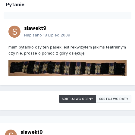
Pytanie
slawekt9
Napisano
18 Lipiec 2009
mam pytanko czy ten pasek jest rekwizytem jakims teatralnym
czy nie. prosze o pomoc z góry dziękuję
SORTUJ WG OCENY
SORTUJ WG DATY
slawekt9