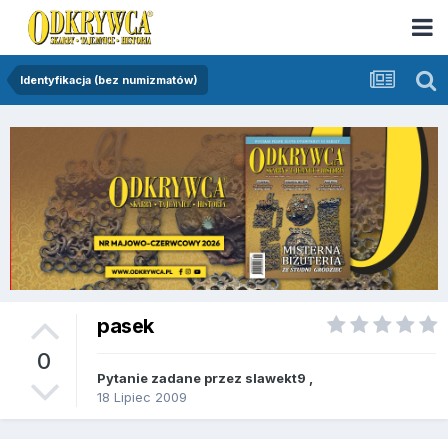
Identyfikacja (bez numizmatów)
pasek
0
Pytanie zadane przez
slawekt9
,
18 Lipiec 2009