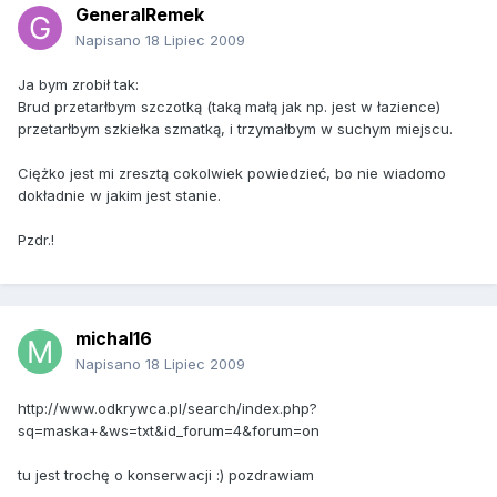
GeneralRemek
Napisano
18 Lipiec 2009
Ja bym zrobił tak:
Brud przetarłbym szczotką (taką małą jak np. jest w łazience)
przetarłbym szkiełka szmatką, i trzymałbym w suchym miejscu.
Ciężko jest mi zresztą cokolwiek powiedzieć, bo nie wiadomo
dokładnie w jakim jest stanie.
Pzdr.!
michal16
Napisano
18 Lipiec 2009
http://www.odkrywca.pl/search/index.php?
sq=maska+&ws=txt&id_forum=4&forum=on
tu jest trochę o konserwacji :) pozdrawiam