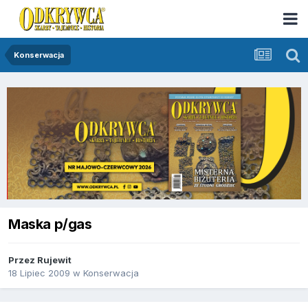
Konserwacja
Maska p/gas
Przez
Rujewit
18 Lipiec 2009
w
Konserwacja