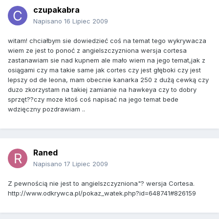
czupakabra
Napisano
16 Lipiec 2009
witam! chciałbym sie dowiedzieć coś na temat tego wykrywacza
wiem ze jest to ponoć z angielszczyzniona wersja cortesa
zastanawiam sie nad kupnem ale mało wiem na jego temat,jak z
osiągami czy ma takie same jak cortes czy jest głęboki czy jest
lepszy od de leona, mam obecnie kanarka 250 z dużą cewką czy
duzo zkorzystam na takiej zamianie na hawkeya czy to dobry
sprzęt??czy moze ktoś coś napisać na jego temat bede
wdzięczny pozdrawiam ..
Raned
Napisano
17 Lipiec 2009
Z pewnością nie jest to angielszczyzniona"? wersja Cortesa.
http://www.odkrywca.pl/pokaz_watek.php?id=648741#826159