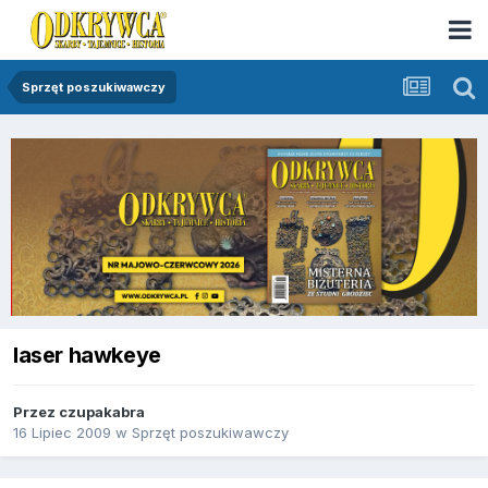
Sprzęt poszukiwawczy
laser hawkeye
Przez
czupakabra
16 Lipiec 2009
w
Sprzęt poszukiwawczy