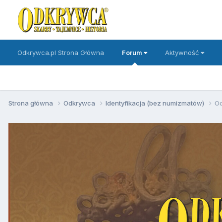
Odkrywca.pl Strona Główna
Forum
Aktywność
Strona główna
Odkrywca
Identyfikacja (bez numizmatów)
Od