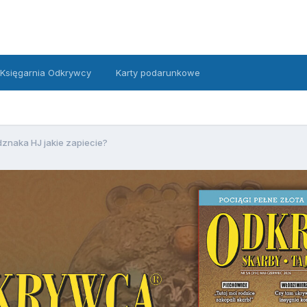
Księgarnia Odkrywcy
Karty podarunkowe
znaka HJ jakie zapiecie?