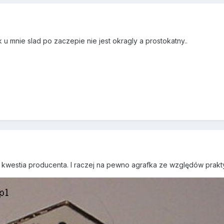
 u mnie slad po zaczepie nie jest okragly a prostokatny..
to kwestia producenta. I raczej na pewno agrafka ze względów prak