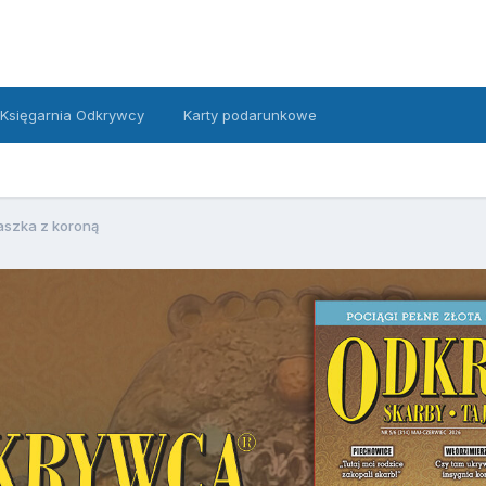
Księgarnia Odkrywcy
Karty podarunkowe
aszka z koroną