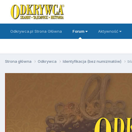
Odkrywca.pl Strona Główna
Forum
Aktywność
Strona główna
Odkrywca
Identyfikacja (bez numizmatów)
bl