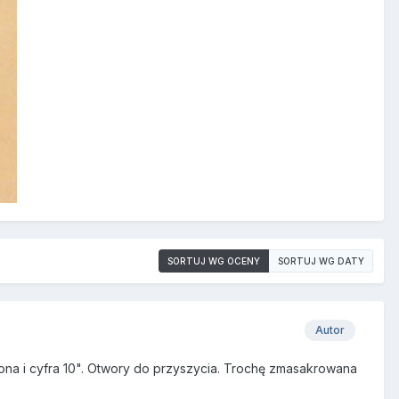
SORTUJ WG OCENY
SORTUJ WG DATY
Autor
na i cyfra 10". Otwory do przyszycia. Trochę zmasakrowana