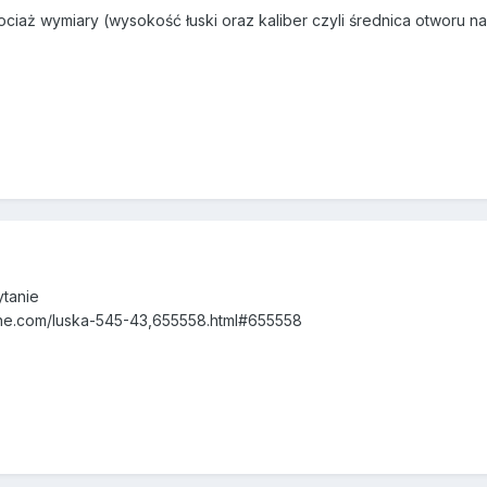
hociaż wymiary (wysokość łuski oraz kaliber czyli średnica otworu na
ytanie
ine.com/luska-545-43,655558.html#655558