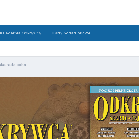
Księgarnia Odkrywcy
Karty podarunkowe
ska radziecka