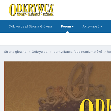
Odkrywca.pl Strona Główna
Forum
Aktywność
Strona główna
Odkrywca
Identyfikacja (bez numizmatów)
łu