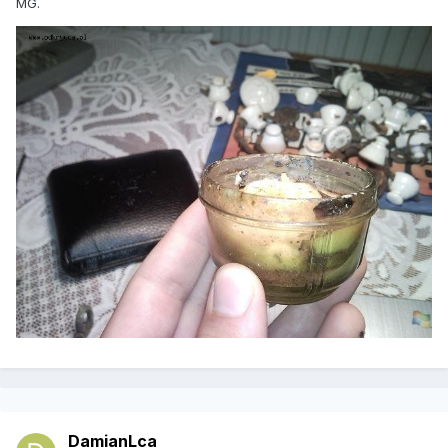
MG.
DamianLca