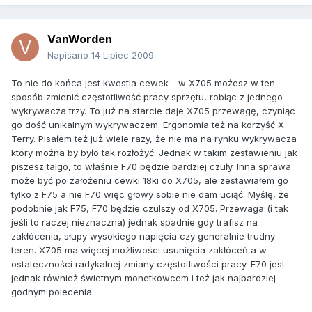
VanWorden
Napisano
14 Lipiec 2009
To nie do końca jest kwestia cewek - w X705 możesz w ten
sposób zmienić częstotliwość pracy sprzętu, robiąc z jednego
wykrywacza trzy. To już na starcie daje X705 przewagę, czyniąc
go dość unikalnym wykrywaczem. Ergonomia też na korzyść X-
Terry. Pisałem też już wiele razy, że nie ma na rynku wykrywacza
który można by było tak rozłożyć. Jednak w takim zestawieniu jak
piszesz talgo, to właśnie F70 będzie bardziej czuły. Inna sprawa
może być po założeniu cewki 18ki do X705, ale zestawiałem go
tylko z F75 a nie F70 więc głowy sobie nie dam uciąć. Myślę, że
podobnie jak F75, F70 będzie czulszy od X705. Przewaga (i tak
jeśli to raczej nieznaczna) jednak spadnie gdy trafisz na
zakłócenia, słupy wysokiego napięcia czy generalnie trudny
teren. X705 ma więcej możliwości usunięcia zakłóceń a w
ostateczności radykalnej zmiany częstotliwości pracy. F70 jest
jednak również świetnym monetkowcem i też jak najbardziej
godnym polecenia.