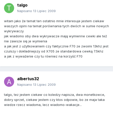
talgo
Napisano
13 Lipiec 2009
witam jako że temat ten ostatnio mnie interesuje jestem ciekaw
waszych opini na temat porównania tych dwóch w sumie nowych
wykrywaczy
jak wiadomo oby dwa wykrywacze mają wymienne cewki ale też
nie zawsze się je wymienia
a jak jest z użytkowaniem czy faktycznie F70 ze zwoimi 13khz jest
czulszy i dokładniejszy od X705 ze standardowa cewką 7.5khz
a jak z wyważenie czy tu równiez na korzyść F70
albertus32
Napisano
13 Lipiec 2009
talgo, tez jestem ciekaw co koledzy napisza, dwa monetkowce,
dobry sprzet, ciekaw jestem czy ktos odpowie, bo ze maja taka
wiedze rzecz wiadoma, lecz wiadomo-wakacje...