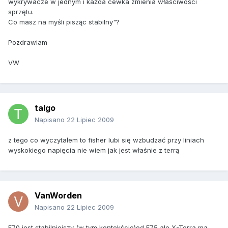
wykrywacze w jednym i każda cewka zmienia właściwości
sprzętu.
Co masz na myśli pisząc stabilny"?
Pozdrawiam
VW
talgo
Napisano
22 Lipiec 2009
z tego co wyczytałem to fisher lubi się wzbudzać przy liniach
wyskokiego napięcia nie wiem jak jest właśnie z terrą
VanWorden
Napisano
22 Lipiec 2009
F70 jest stabilniejszy (w tym kontekście)od F75 ale X-Terra ma