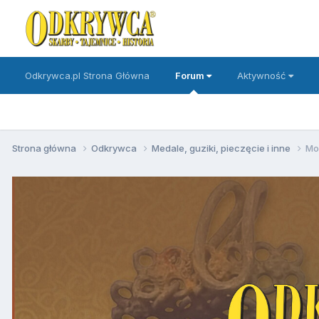
Odkrywca.pl Strona Główna
Forum
Aktywność
Strona główna
Odkrywca
Medale, guziki, pieczęcie i inne
Mo