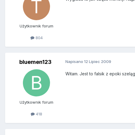
Użytkownik forum
804
bluemen123
Napisano
12 Lipiec 2009
Witam. Jest to falsik z epoki szelą
Użytkownik forum
418