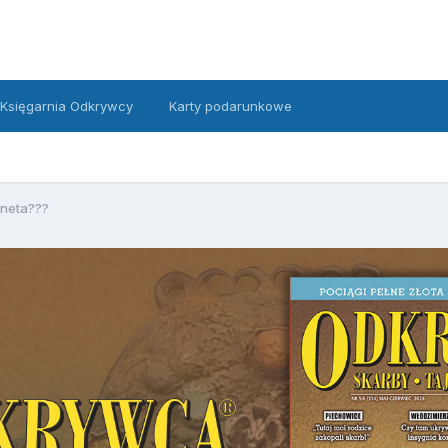
Księgarnia Odkrywcy
Karty podarunkowe
neta???