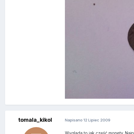
tomala_kikol
Napisano
12 Lipiec 2009
Wyglada to jak część monety. Naj