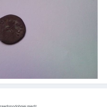
prawdopodobniej miedź...