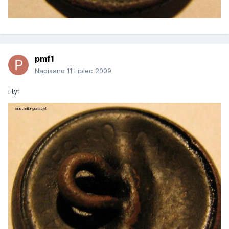
pmf1
Napisano
11 Lipiec 2009
i tył