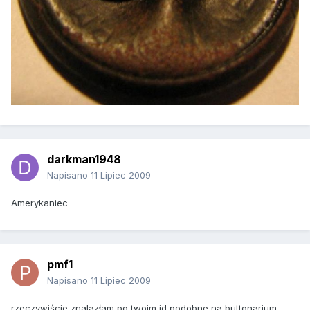
darkman1948
Napisano
11 Lipiec 2009
Amerykaniec
pmf1
Napisano
11 Lipiec 2009
rzeczywiście znalazłam po twoim id podobne na buttonarium -