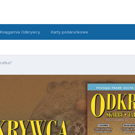
Księgarnia Odkrywcy
Karty podarunkowe
rafka?