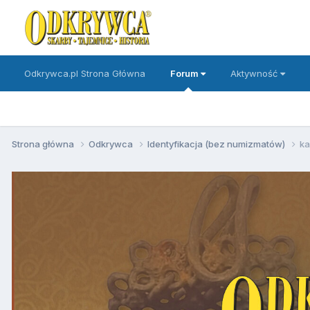
Odkrywca.pl Strona Główna
Forum
Aktywność
Strona główna
Odkrywca
Identyfikacja (bez numizmatów)
ka