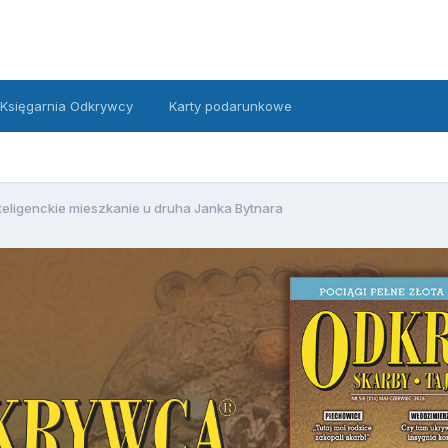
Księgarnia Odkrywcy
Karty podarunkowe
teligenckie mieszkanie u druha Janka Bytnara