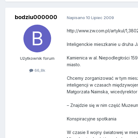
bodziu000000
Napisano
10 Lipiec 2009
http://www.zw.com.pl/artykul/1,38
Inteligenckie mieszkanie u druha 
Kamienica w al. Niepodległości 159
Użytkownik forum
miasto.
66,8k
Chcemy zorganizować w tym mieszk
inteligencji w czasach międzywoje
Małgorzata Naimska, wicedyrektor B
– Znajdzie się w nim część Muzeu
Konspiracyjne spotkania
W czasie II wojny światowej w mies