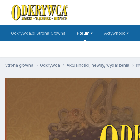
Odkrywca.pl Strona Główna
Forum
Aktywność
Strona główna
Odkrywca
Aktualności, newsy, wydarzenia
In