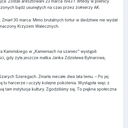
ca. Zostali aresztowani 23 marca 1943 r. Wtedy w piwnicy
zonych bądź usuniętych na czas przez żołnierzy AK.
 Zmarł 30 marca. Mimo brutalnych tortur w śledztwie nie wydał
odznaczony Krzyżem Walecznych.
a Kamińskiego w „Kamieniach na szaniec” wystąpili
ści, gdy żyła jeszcze matka Janka Zdzisława Bytnarowa,
arych Szeregach. Zmarła niecałe dwa lata temu. – Po jej
ię tu harcerze i uczyły kolejne pokolenia. Wystąpiła więc z
ę tam instytucja kultury. Zgodziliśmy się. To piękna społeczna