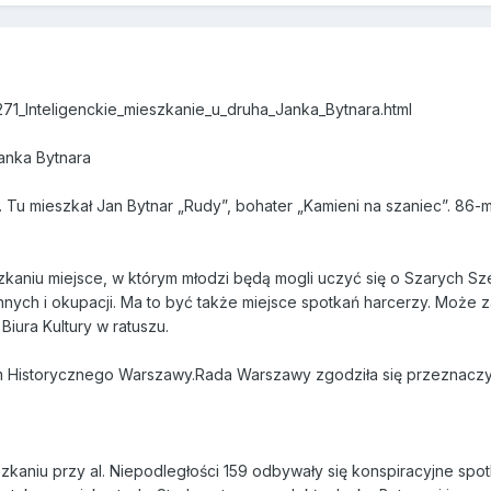
0271_Inteligenckie_mieszkanie_u_druha_Janka_Bytnara.html
Janka Bytnara
. Tu mieszkał Jan Bytnar „Rudy”, bohater „Kamieni na szaniec”. 86-
aniu miejsce, w którym młodzi będą mogli uczyć się o Szarych Sz
nnych i okupacji. Ma to być także miejsce spotkań harcerzy. Może 
iura Kultury w ratuszu.
m Historycznego Warszawy.Rada Warszawy zgodziła się przeznaczyć
zkaniu przy al. Niepodległości 159 odbywały się konspiracyjne spotk