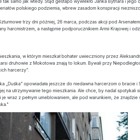
 tak samo jak wtedy. Stąd gestapo wywlekło Janka Bytnara i jego oj
eriałów polskiego podziemia, wbrew zasadom konspiracji niezniszc
Szturmowe trzy dni później, 26 marca, podczas akcji pod Arsenałem.
wany harcmistrzem, a następnie podporucznikiem Armii Krajowej i 
mieszkania, w którym mieszkał bohater uwieczniony przez Aleksandr
tarsi druhowie z Mokotowa znają to lokum. Bywali przy Niepodległo
ich harcerzy”.
a „Duśka” opowiadała jeszcze do niedawna harcerzom o bracie i Sz
 jej na utrzymywanie tego mieszkania. Ale chce, by nadal spotykali s
li je wraz z pełnym umeblowaniem, ale pod warunkiem, że znajdzie si
ska."