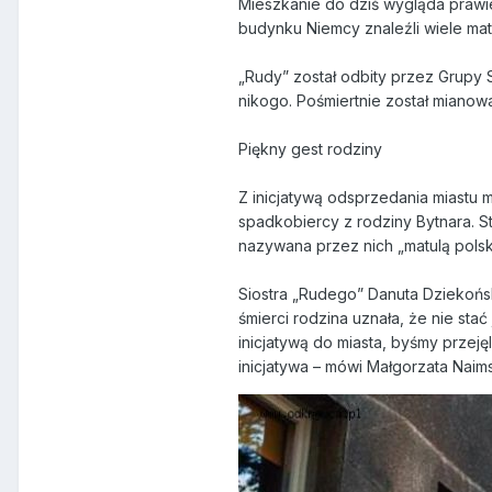
Mieszkanie do dziś wygląda prawie
budynku Niemcy znaleźli wiele mat
„Rudy” został odbity przez Grupy 
nikogo. Pośmiertnie został miano
Piękny gest rodziny
Z inicjatywą odsprzedania miastu 
spadkobiercy z rodziny Bytnara. S
nazywana przez nich „matulą polsk
Siostra „Rudego” Danuta Dziekońsk
śmierci rodzina uznała, że nie stać
inicjatywą do miasta, byśmy przeję
inicjatywa – mówi Małgorzata Naim