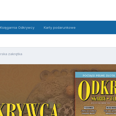
Księgarnia Odkrywcy
Karty podarunkowe
rska zakrętka