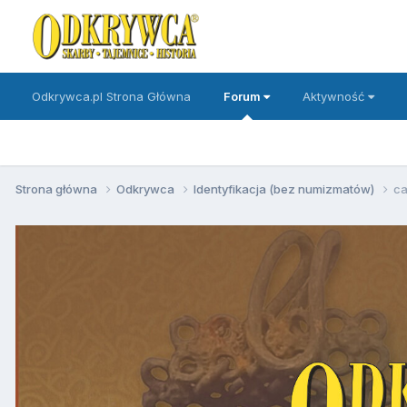
Odkrywca.pl Strona Główna
Forum
Aktywność
Strona główna
Odkrywca
Identyfikacja (bez numizmatów)
ca