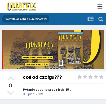
Identyfikacja (bez numizmatów)
coś od czołgu???
0
Pytanie zadane przez
irek115
,
8 Lipiec 2009