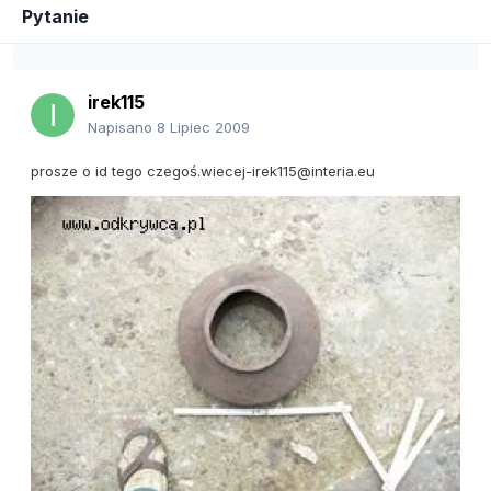
Pytanie
irek115
Napisano
8 Lipiec 2009
prosze o id tego czegoś.wiecej-irek115@interia.eu